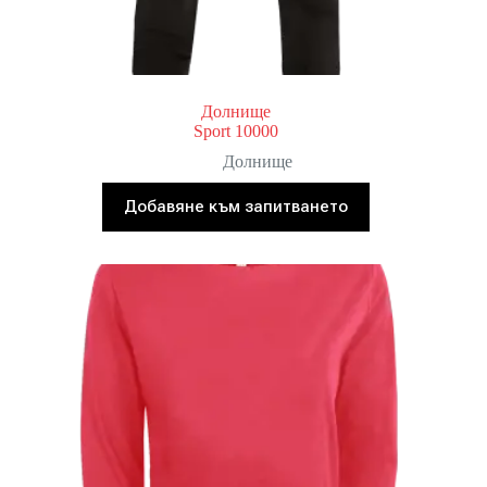
Долнище
Sport 10000
Долнище
Добавяне към запитването