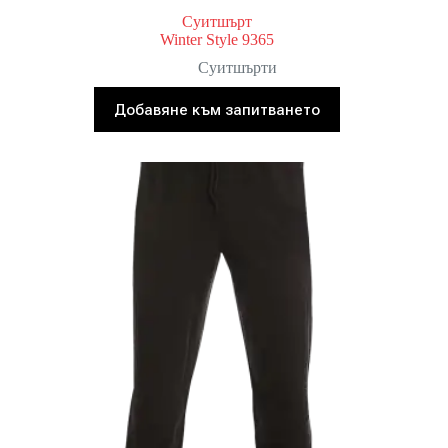
Суитшърт
Winter Style 9365
Суитшърти
Добавяне към запитването