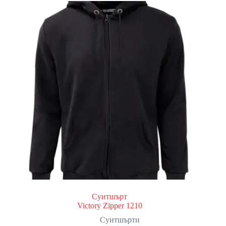
Суитшърт
Victory Zipper 1210
Суитшърти