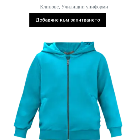
Клинове
,
Училищни униформи
Добавяне към запитването