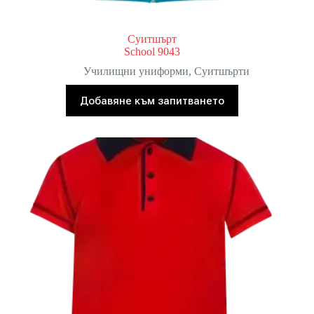
Суитшърт
School 9043
Училищни униформи
,
Суитшърти
Добавяне към запитването