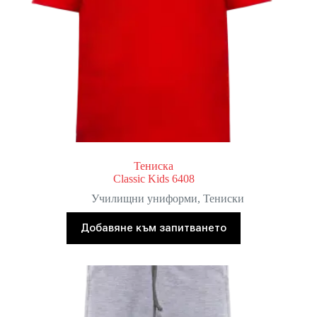
Тениска
Classic Kids 6408
Училищни униформи
,
Тениски
Добавяне към запитването