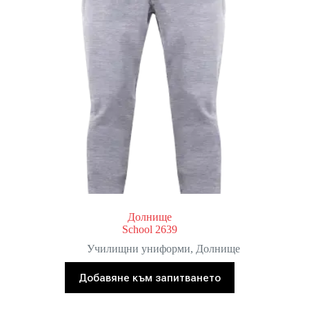
Долнище
School 2639
Училищни униформи
,
Долнище
Добавяне към запитването