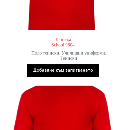
Тениска
School 9604
Поло тениски
,
Училищни униформи
,
Тениски
Добавяне към запитването