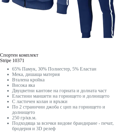
Спортен комплект
Stripe 10371
65% Памук, 30% Полиестер, 5% Еластан
Мека, дишаща материя
Вталена кройка
Висока яка
Двуцветни кантове на горната и долната част
Еластини маншети на горнището и долнището
С ластичен колан и връзки
По 2 странични джоба с цип на горнището и
долнището
250 гр/кв.м.
Подходяща за всички видове брандиране - печат,
бродерия и 3D релеф